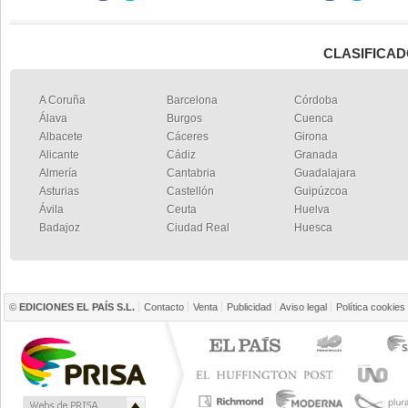
CLASIFICAD
A Coruña
Barcelona
Córdoba
Álava
Burgos
Cuenca
Albacete
Cáceres
Girona
Alicante
Cádiz
Granada
Almería
Cantabria
Guadalajara
Asturias
Castellón
Guipúzcoa
Ávila
Ceuta
Huelva
Badajoz
Ciudad Real
Huesca
©
EDICIONES EL PAÍS S.L.
Contacto
Venta
Publicidad
Aviso legal
Política cookies