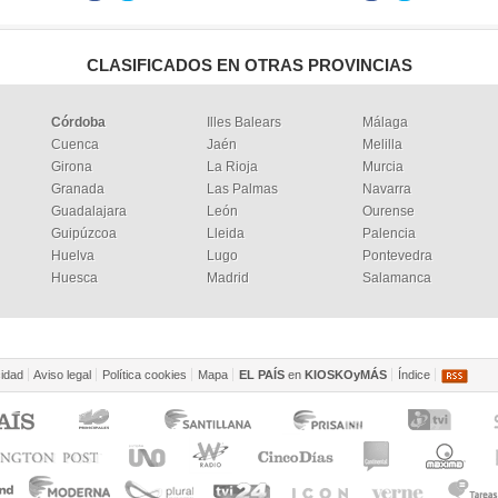
CLASIFICADOS EN OTRAS PROVINCIAS
Córdoba
Illes Balears
Málaga
Cuenca
Jaén
Melilla
Girona
La Rioja
Murcia
Granada
Las Palmas
Navarra
Guadalajara
León
Ourense
Guipúzcoa
Lleida
Palencia
Huelva
Lugo
Pontevedra
Huesca
Madrid
Salamanca
cidad
Aviso legal
Política cookies
Mapa
EL PAÍS
en
KIOSKOyMÁS
Índice