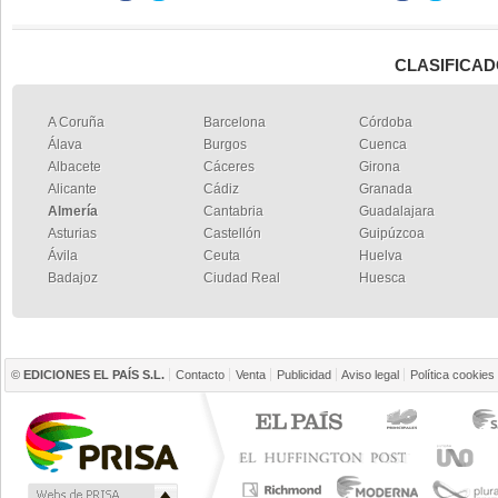
CLASIFICAD
A Coruña
Barcelona
Córdoba
Álava
Burgos
Cuenca
Albacete
Cáceres
Girona
Alicante
Cádiz
Granada
Almería
Cantabria
Guadalajara
Asturias
Castellón
Guipúzcoa
Ávila
Ceuta
Huelva
Badajoz
Ciudad Real
Huesca
©
EDICIONES EL PAÍS S.L.
Contacto
Venta
Publicidad
Aviso legal
Política cookies