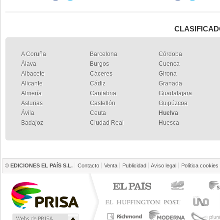
CLASIFICAD
A Coruña
Barcelona
Córdoba
Álava
Burgos
Cuenca
Albacete
Cáceres
Girona
Alicante
Cádiz
Granada
Almería
Cantabria
Guadalajara
Asturias
Castellón
Guipúzcoa
Ávila
Ceuta
Huelva
Badajoz
Ciudad Real
Huesca
©
EDICIONES EL PAÍS S.L.
Contacto
Venta
Publicidad
Aviso legal
Política cookies