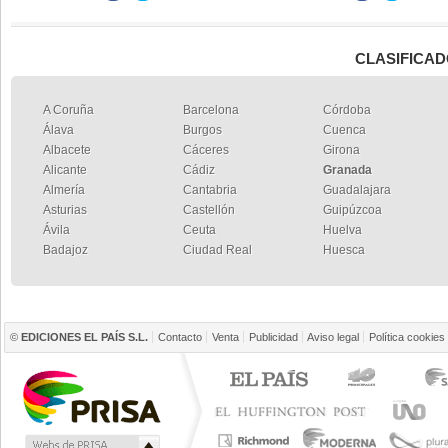
CLASIFICAD
A Coruña
Barcelona
Córdoba
Álava
Burgos
Cuenca
Albacete
Cáceres
Girona
Alicante
Cádiz
Granada
Almería
Cantabria
Guadalajara
Asturias
Castellón
Guipúzcoa
Ávila
Ceuta
Huelva
Badajoz
Ciudad Real
Huesca
©
EDICIONES EL PAÍS S.L.
Contacto
Venta
Publicidad
Aviso legal
Política cookies