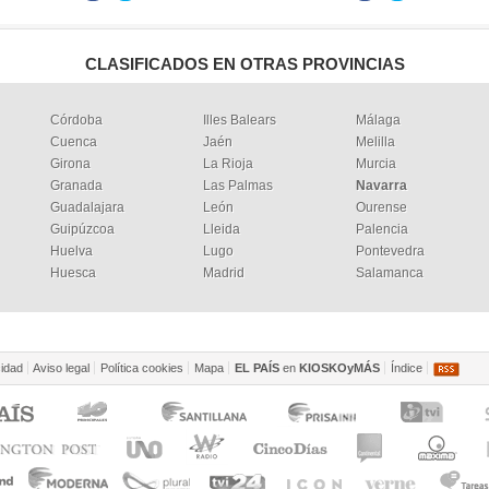
CLASIFICADOS EN OTRAS PROVINCIAS
Córdoba
Illes Balears
Málaga
Cuenca
Jaén
Melilla
Girona
La Rioja
Murcia
Granada
Las Palmas
Navarra
Guadalajara
León
Ourense
Guipúzcoa
Lleida
Palencia
Huelva
Lugo
Pontevedra
Huesca
Madrid
Salamanca
cidad
Aviso legal
Política cookies
Mapa
EL PAÍS
en
KIOSKOyMÁS
Índice