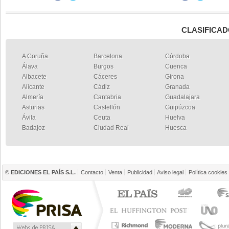
CLASIFICAD
A Coruña
Barcelona
Córdoba
Álava
Burgos
Cuenca
Albacete
Cáceres
Girona
Alicante
Cádiz
Granada
Almería
Cantabria
Guadalajara
Asturias
Castellón
Guipúzcoa
Ávila
Ceuta
Huelva
Badajoz
Ciudad Real
Huesca
©
EDICIONES EL PAÍS S.L.
Contacto
Venta
Publicidad
Aviso legal
Política cookies