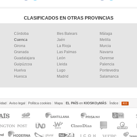
CLASIFICADOS EN OTRAS PROVINCIAS
Córdoba
Illes Balears
Málaga
Cuenca
Jaén
Melilla
Girona
La Rioja
Murcia
Granada
Las Palmas
Navarra
Guadalajara
León
Ourense
Guipúzcoa
Lleida
Palencia
Huelva
Lugo
Pontevedra
Huesca
Madrid
Salamanca
cidad
Aviso legal
Política cookies
Mapa
EL PAÍS
en
KIOSKOyMÁS
Índice