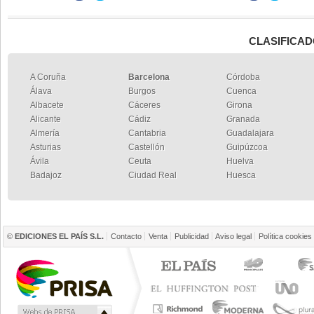
CLASIFICAD
A Coruña
Barcelona
Córdoba
Álava
Burgos
Cuenca
Albacete
Cáceres
Girona
Alicante
Cádiz
Granada
Almería
Cantabria
Guadalajara
Asturias
Castellón
Guipúzcoa
Ávila
Ceuta
Huelva
Badajoz
Ciudad Real
Huesca
©
EDICIONES EL PAÍS S.L.
Contacto
Venta
Publicidad
Aviso legal
Política cookies