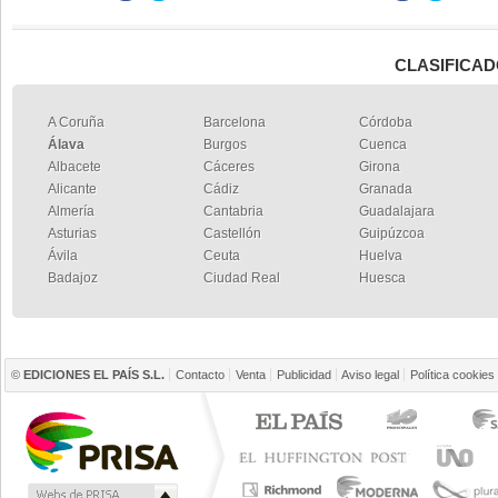
CLASIFICAD
A Coruña
Barcelona
Córdoba
Álava
Burgos
Cuenca
Albacete
Cáceres
Girona
Alicante
Cádiz
Granada
Almería
Cantabria
Guadalajara
Asturias
Castellón
Guipúzcoa
Ávila
Ceuta
Huelva
Badajoz
Ciudad Real
Huesca
©
EDICIONES EL PAÍS S.L.
Contacto
Venta
Publicidad
Aviso legal
Política cookies