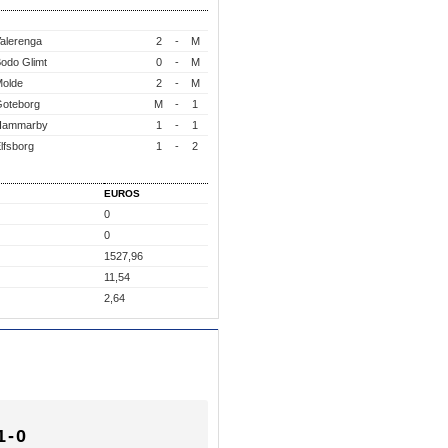
alerenga
2
-
M
odo Glimt
0
-
M
olde
2
-
M
oteborg
M
-
1
Hammarby
1
-
1
lfsborg
1
-
2
EUROS
0
0
1527,96
11,54
2,64
1-0