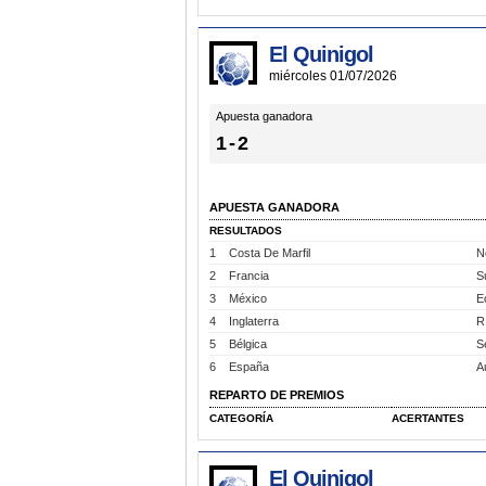
El Quinigol
miércoles 01/07/2026
Apuesta ganadora
1-2
APUESTA GANADORA
RESULTADOS
1
Costa De Marfil
N
2
Francia
S
3
México
E
4
Inglaterra
R
5
Bélgica
S
6
España
A
REPARTO DE PREMIOS
CATEGORÍA
ACERTANTES
El Quinigol