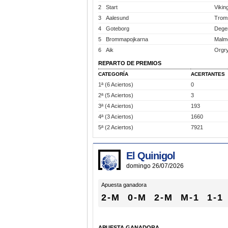
2
Start
Vikin
3
Aalesund
Trom
4
Goteborg
Dege
5
Brommapojkarna
Malm
6
Aik
Orgr
REPARTO DE PREMIOS
CATEGORÍA
ACERTANTES
1ª (6 Aciertos)
0
2ª (5 Aciertos)
3
3ª (4 Aciertos)
193
4ª (3 Aciertos)
1660
5ª (2 Aciertos)
7921
El Quinigol
domingo 26/07/2026
Apuesta ganadora
2-M
0-M
2-M
M-1
1-1
APUESTA GANADORA