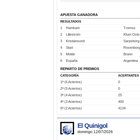
APUESTA GANADORA
RESULTADOS
1
Hamkam
Tromso
2
Lillestrom
Kfum Oslo
3
Kristiansund
Sarpsborg
4
Start
Rosenbor
5
Molde
Brann
6
España
Argentina
REPARTO DE PREMIOS
CATEGORÍA
ACERTANTES
1ª (6 Aciertos)
0
2ª (5 Aciertos)
0
3ª (4 Aciertos)
25
4ª (3 Aciertos)
400
5ª (2 Aciertos)
4134
El Quinigol
domingo 12/07/2026