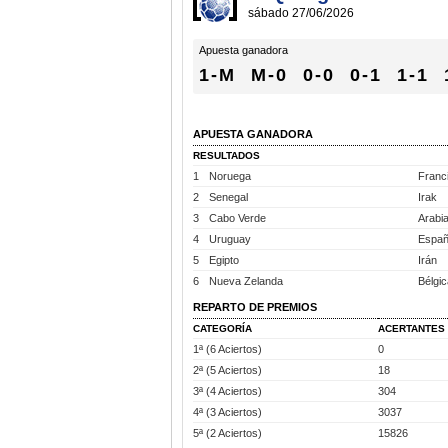
sábado 27/06/2026
Apuesta ganadora
1-M
M-0
0-0
0-1
1-1
APUESTA GANADORA
RESULTADOS
1
Noruega
Franc
2
Senegal
Irak
3
Cabo Verde
Arabi
4
Uruguay
Espa
5
Egipto
Irán
6
Nueva Zelanda
Bélgic
REPARTO DE PREMIOS
CATEGORÍA
ACERTANTES
1ª (6 Aciertos)
0
2ª (5 Aciertos)
18
3ª (4 Aciertos)
304
4ª (3 Aciertos)
3037
5ª (2 Aciertos)
15826