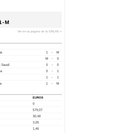
1-M
Ver en la página de la ONLAE »
ia
1
-
M
M
-
0
a Saudí
0
-
0
ña
0
-
1
1
-
1
a
1
-
M
EUROS
0
579,07
30,48
3,05
1,46