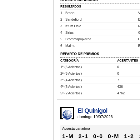
RESULTADOS
1
Brann
V
2
Sandefjord
B
3
Kfum Oslo
M
4
Sirius
G
5
Brommapojkarna
6
Malmo
E
REPARTO DE PREMIOS
CATEGORÍA
ACERTANTES
1ª (6 Aciertos)
0
2ª (5 Aciertos)
0
3ª (4 Aciertos)
7
4ª (3 Aciertos)
436
5ª (2 Aciertos)
4762
El Quinigol
domingo 19/07/2026
Apuesta ganadora
1-M
2-1
0-0
0-M
1-2