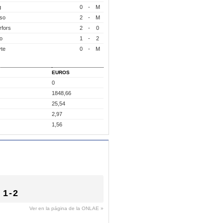
g
0
-
M
so
2
-
M
rfors
2
-
0
o
1
-
2
yte
0
-
M
EUROS
0
1848,66
25,54
2,97
1,56
1-2
Ver en la página de la ONLAE »