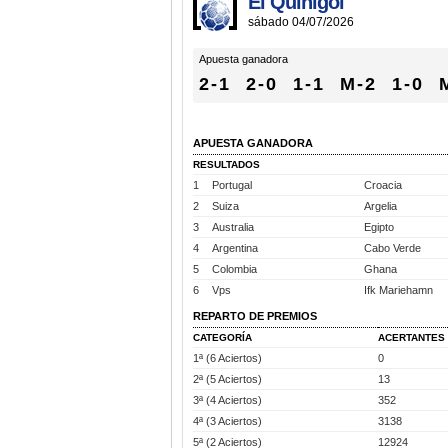
El Quinigol
sábado 04/07/2026
Apuesta ganadora
2-1
2-0
1-1
M-2
1-0
APUESTA GANADORA
RESULTADOS
1
Portugal
Croacia
2
Suiza
Argelia
3
Australia
Egipto
4
Argentina
Cabo Verde
5
Colombia
Ghana
6
Vps
Ifk Mariehamn
REPARTO DE PREMIOS
CATEGORÍA
ACERTANTES
1ª (6 Aciertos)
0
2ª (5 Aciertos)
13
3ª (4 Aciertos)
352
4ª (3 Aciertos)
3138
5ª (2 Aciertos)
12924