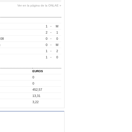
Ver en la página de la ONLAE »
1
-
M
2
-
1
 08
0
-
0
g
0
-
M
1
-
2
1
-
0
EUROS
0
0
452,57
13,31
3,22