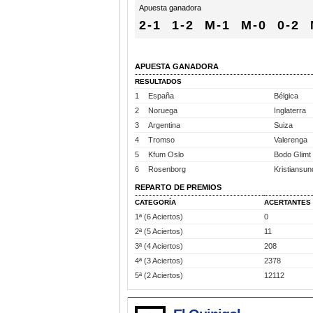
Apuesta ganadora
2-1
1-2
M-1
M-0
0-2
APUESTA GANADORA
RESULTADOS
1
España
Bélgica
2
Noruega
Inglaterra
3
Argentina
Suiza
4
Tromso
Valerenga
5
Kfum Oslo
Bodo Glimt
6
Rosenborg
Kristiansun
REPARTO DE PREMIOS
CATEGORÍA
ACERTANTES
1ª (6 Aciertos)
0
2ª (5 Aciertos)
11
3ª (4 Aciertos)
208
4ª (3 Aciertos)
2378
5ª (2 Aciertos)
12112