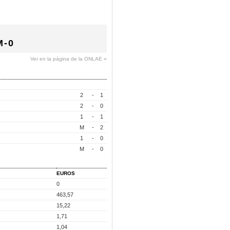
M-0
Ver en la página de la ONLAE »
2
-
1
2
-
0
1
-
1
M
-
2
1
-
0
M
-
0
EUROS
0
463,57
15,22
1,71
1,04