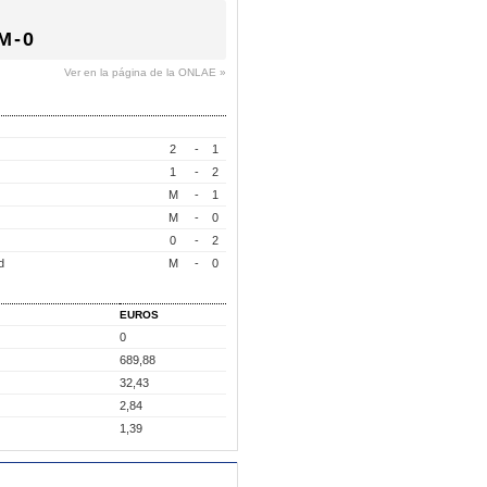
M-0
Ver en la página de la ONLAE »
2
-
1
1
-
2
M
-
1
M
-
0
0
-
2
d
M
-
0
EUROS
0
689,88
32,43
2,84
1,39