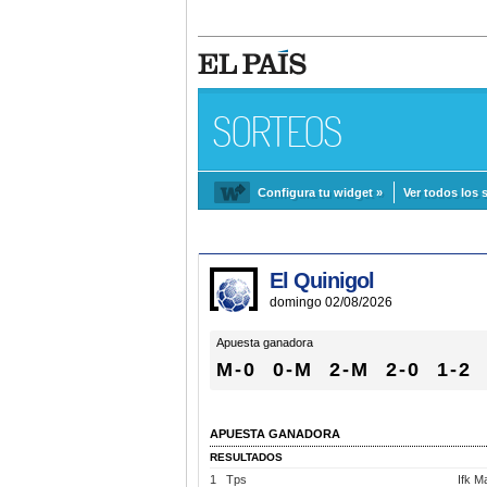
SORTEOS
Configura tu widget »
Ver todos los 
El Quinigol
domingo 02/08/2026
Apuesta ganadora
M-0
0-M
2-M
2-0
1-2
APUESTA GANADORA
RESULTADOS
1
Tps
Ifk M