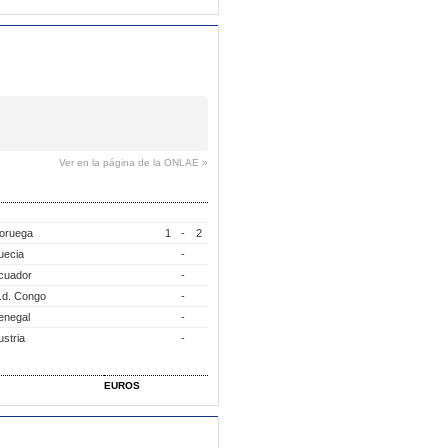
Ver en la página de la ONLAE »
oruega
1
-
2
uecia
-
cuador
-
.d. Congo
-
enegal
-
ustria
-
EUROS