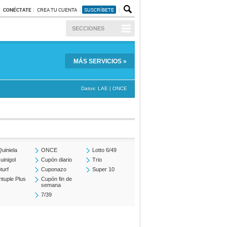
CONÉCTATE
CREA TU CUENTA
SUSCRÍBETE
SECCIONES
MÁS
SERVICIOS
»
Datos:
LAE
|
ONCE
uiniela
ONCE
Lotto 6/49
uinigol
Cupón diario
Trio
turf
Cuponazo
Super 10
ntuple Plus
Cupón fin de
semana
7/39