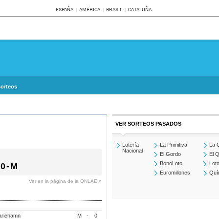
ESPAÑA
AMÉRICA
BRASIL
CATALUÑA
sorteos
VER SORTEOS PASADOS
Lotería
La Primitiva
La Q
Nacional
El Gordo
El Q
BonoLoto
Loto
0-M
Euromillones
Quí
Ver en la página de la ONLAE »
ariehamn
M
-
0