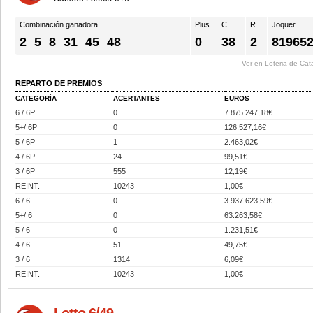
Combinación ganadora
Plus
C.
R.
Joquer
2
5
8
31
45
48
0
38
2
81965
Ver en Loteria de Cat
REPARTO DE PREMIOS
CATEGORÍA
ACERTANTES
EUROS
6 / 6P
0
7.875.247,18€
5+/ 6P
0
126.527,16€
5 / 6P
1
2.463,02€
4 / 6P
24
99,51€
3 / 6P
555
12,19€
REINT.
10243
1,00€
6 / 6
0
3.937.623,59€
5+/ 6
0
63.263,58€
5 / 6
0
1.231,51€
4 / 6
51
49,75€
3 / 6
1314
6,09€
REINT.
10243
1,00€