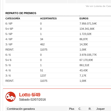
Ver en Loteria de Cat
REPARTO DE PREMIOS
CATEGORÍA
ACERTANTES
EUROS
6 / 6P
0
7.956.071,54€
5+/ 6P
0
134.341,66€
5 / 6P
1
1.723,02€
4 / 6P
34
86,87€
3 / 6P
462
14,35€
REINT.
11075
1,00€
6 / 6
0
3.978.035,77€
5+/ 6
0
67.170,83€
5 / 6
1
861,51€
4 / 6
51
43,43€
3 / 6
1237
7,17€
REINT.
11075
1,00€
Lotto 6/49
Sábado 02/07/2016
Combinación ganadora
Plus
C.
R.
Joquer