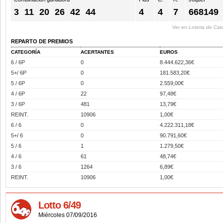
3
11
20
26
42
44
4
4
7
668149
Ver en Loteria de Cat
REPARTO DE PREMIOS
CATEGORÍA
ACERTANTES
EUROS
6 / 6P
0
8.444.622,36€
5+/ 6P
0
181.583,20€
5 / 6P
0
2.559,00€
4 / 6P
22
97,48€
3 / 6P
481
13,79€
REINT.
10906
1,00€
6 / 6
0
4.222.311,18€
5+/ 6
0
90.791,60€
5 / 6
1
1.279,50€
4 / 6
61
48,74€
3 / 6
1264
6,89€
REINT.
10906
1,00€
Lotto 6/49
Miércoles 07/09/2016