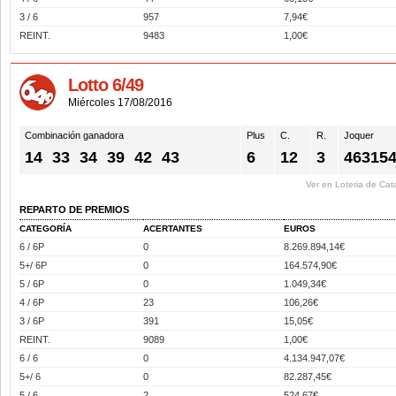
3 / 6
957
7,94€
REINT.
9483
1,00€
Lotto 6/49
Miércoles 17/08/2016
Combinación ganadora
Plus
C.
R.
Joquer
14
33
34
39
42
43
6
12
3
46315
Ver en Loteria de Cat
REPARTO DE PREMIOS
CATEGORÍA
ACERTANTES
EUROS
6 / 6P
0
8.269.894,14€
5+/ 6P
0
164.574,90€
5 / 6P
0
1.049,34€
4 / 6P
23
106,26€
3 / 6P
391
15,05€
REINT.
9089
1,00€
6 / 6
0
4.134.947,07€
5+/ 6
0
82.287,45€
5 / 6
2
524,67€