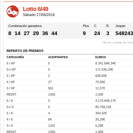
Lotto 6/49
Sábado 27/08/2016
Combinación ganadora
Plus
C.
R.
Joquer
8
14
27
29
36
44
9
24
3
54824
Ver en Loteria de Cat
REPARTO DE PREMIOS
CATEGORÍA
ACERTANTES
EUROS
6 / 6P
0
8.341.696,34€
5+/ 6P
0
171.536,28€
5 / 6P
2
608,65€
4 / 6P
27
70,56€
3 / 6P
561
12,57€
REINT.
1355
1,00€
6 / 6
0
4.170.848,17€
5+/ 6
0
85.768,14€
5 / 6
4
304,32€
4 / 6
84
35,28€
3 / 6
1201
6,28€
REINT.
1355
1,00€