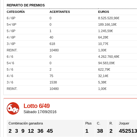
REPARTO DE PREMIOS
CATEGORÍA
ACERTANTES
EUROS
6 / 6P
0
8.525.520,96€
5+/ 6P
0
189.166,18€
5 / 6P
1
1.245,59€
4 / 6P
40
64,28€
3 / 6P
618
10,77€
REINT.
10480
1,00€
6 / 6
0
4.262.760,48€
5+/ 6
0
94.583,09€
5 / 6
2
622,79€
4 / 6
75
32,14€
3 / 6
1538
5,38€
REINT.
10480
1,00€
Lotto 6/49
Sábado 17/09/2016
Combinación ganadora
Plus
C.
R.
Joquer
2
3
9
12
36
45
1
38
2
45251