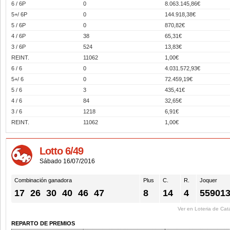
6 / 6P
0
8.063.145,86€
5+/ 6P
0
144.918,38€
5 / 6P
0
870,82€
4 / 6P
38
65,31€
3 / 6P
524
13,83€
REINT.
11062
1,00€
6 / 6
0
4.031.572,93€
5+/ 6
0
72.459,19€
5 / 6
3
435,41€
4 / 6
84
32,65€
3 / 6
1218
6,91€
REINT.
11062
1,00€
Lotto 6/49
Sábado 16/07/2016
Combinación ganadora
Plus
C.
R.
Joquer
17
26
30
40
46
47
8
14
4
55901
Ver en Loteria de Cat
REPARTO DE PREMIOS