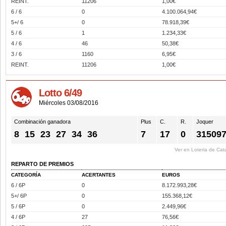
REINT.
11206
1,00€
6 / 6
0
4.100.064,94€
5+/ 6
0
78.918,39€
5 / 6
1
1.234,33€
4 / 6
46
50,38€
3 / 6
1160
6,95€
REINT.
11206
1,00€
Lotto 6/49
Miércoles 03/08/2016
Combinación ganadora
Plus
C.
R.
Joquer
8
15
23
27
34
36
7
17
0
31509
Ver en Loteria de Cat
REPARTO DE PREMIOS
CATEGORÍA
ACERTANTES
EUROS
6 / 6P
0
8.172.993,28€
5+/ 6P
0
155.368,12€
5 / 6P
0
2.449,96€
4 / 6P
27
76,56€