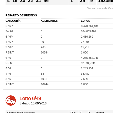
4
16
30
32
34
46
1
35
9
15335
Ver en Loteria de Cat
REPARTO DE PREMIOS
CATEGORÍA
ACERTANTES
EUROS
6 / 6P
0
8.470.764,48€
5+/ 6P
0
184.069,46€
5 / 6P
0
2.486,26€
4 / 6P
30
77,69€
3 / 6P
465
15,21€
REINT.
10744
1,00€
6 / 6
0
4.235.382,24€
5+/ 6
0
92.034,73€
5 / 6
0
1.243,13€
4 / 6
68
38,48€
3 / 6
1031
7,60€
REINT.
10744
1,00€
Lotto 6/49
Sábado 10/09/2016
Combinación ganadora
Plus
C.
R.
Joquer