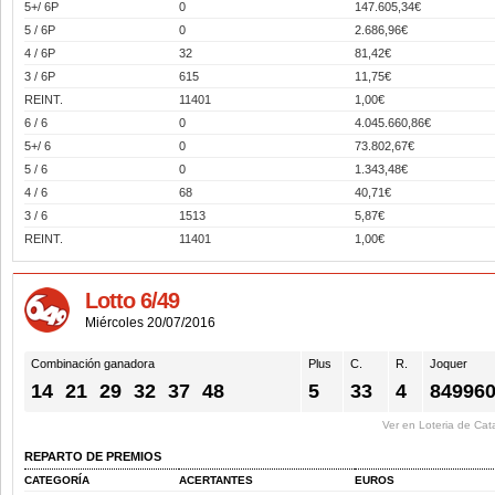
5+/ 6P
0
147.605,34€
5 / 6P
0
2.686,96€
4 / 6P
32
81,42€
3 / 6P
615
11,75€
REINT.
11401
1,00€
6 / 6
0
4.045.660,86€
5+/ 6
0
73.802,67€
5 / 6
0
1.343,48€
4 / 6
68
40,71€
3 / 6
1513
5,87€
REINT.
11401
1,00€
Lotto 6/49
Miércoles 20/07/2016
Combinación ganadora
Plus
C.
R.
Joquer
14
21
29
32
37
48
5
33
4
84996
Ver en Loteria de Cat
REPARTO DE PREMIOS
CATEGORÍA
ACERTANTES
EUROS