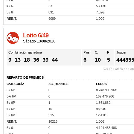
4 / 6
33
53,13€
3 / 6
891
7,52€
REINT.
9089
1,00€
Lotto 6/49
Sábado 13/08/2016
Combinación ganadora
Plus
C.
R.
Joquer
9
13
18
36
39
44
6
10
5
44485
Ver en Loteria de Cat
REPARTO DE PREMIOS
CATEGORÍA
ACERTANTES
EUROS
6 / 6P
0
8.248.906,96€
5+/ 6P
0
162.476,20€
5 / 6P
1
1.561,86€
4 / 6P
16
98,64€
3 / 6P
515
12,41€
REINT.
10216
1,00€
6 / 6
0
4.124.453,48€