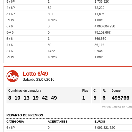
5 / 6P
1
1.733,32€
4 / 6P
32
72,22€
3 / 6P
601
11,89€
REINT.
10926
1,00€
6 / 6
0
4.060.004,25€
5+/ 6
0
75.102,66€
5 / 6
1
866,66€
4 / 6
80
36,11€
3 / 6
1422
5,94€
REINT.
10926
1,00€
Lotto 6/49
Sábado 23/07/2016
Combinación ganadora
Plus
C.
R.
Joquer
8
10
13
19
42
49
1
5
6
495766
Ver en Loteria de Cat
REPARTO DE PREMIOS
CATEGORÍA
ACERTANTES
EUROS
6 / 6P
0
8.091.321,72€