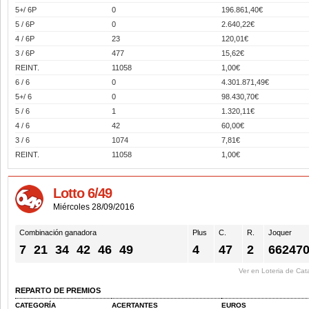
5+/ 6P
0
196.861,40€
5 / 6P
0
2.640,22€
4 / 6P
23
120,01€
3 / 6P
477
15,62€
REINT.
11058
1,00€
6 / 6
0
4.301.871,49€
5+/ 6
0
98.430,70€
5 / 6
1
1.320,11€
4 / 6
42
60,00€
3 / 6
1074
7,81€
REINT.
11058
1,00€
Lotto 6/49
Miércoles 28/09/2016
Combinación ganadora
Plus
C.
R.
Joquer
7
21
34
42
46
49
4
47
2
66247
Ver en Loteria de Cat
REPARTO DE PREMIOS
CATEGORÍA
ACERTANTES
EUROS