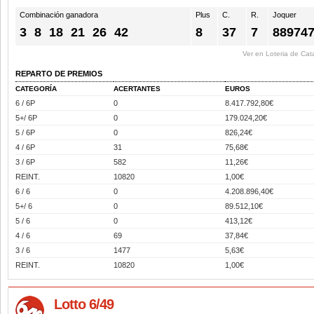
Combinación ganadora
Plus
C.
R.
Joquer
3
8
18
21
26
42
8
37
7
88974
Ver en Loteria de Cat
REPARTO DE PREMIOS
CATEGORÍA
ACERTANTES
EUROS
6 / 6P
0
8.417.792,80€
5+/ 6P
0
179.024,20€
5 / 6P
0
826,24€
4 / 6P
31
75,68€
3 / 6P
582
11,26€
REINT.
10820
1,00€
6 / 6
0
4.208.896,40€
5+/ 6
0
89.512,10€
5 / 6
0
413,12€
4 / 6
69
37,84€
3 / 6
1477
5,63€
REINT.
10820
1,00€
Lotto 6/49