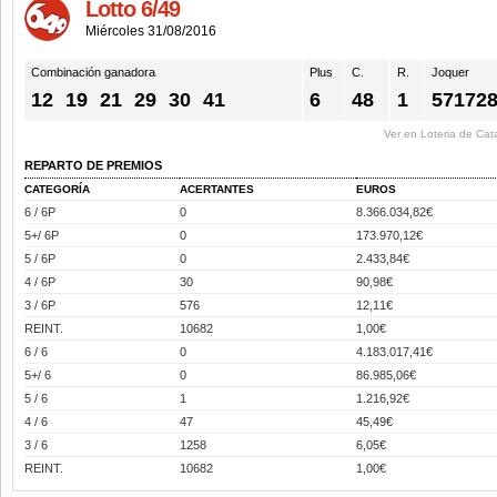
Lotto 6/49
Miércoles 31/08/2016
Combinación ganadora
Plus
C.
R.
Joquer
12
19
21
29
30
41
6
48
1
57172
Ver en Loteria de Cat
REPARTO DE PREMIOS
CATEGORÍA
ACERTANTES
EUROS
6 / 6P
0
8.366.034,82€
5+/ 6P
0
173.970,12€
5 / 6P
0
2.433,84€
4 / 6P
30
90,98€
3 / 6P
576
12,11€
REINT.
10682
1,00€
6 / 6
0
4.183.017,41€
5+/ 6
0
86.985,06€
5 / 6
1
1.216,92€
4 / 6
47
45,49€
3 / 6
1258
6,05€
REINT.
10682
1,00€