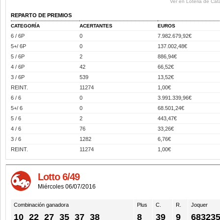
Ver en Loteria de Cat
REPARTO DE PREMIOS
CATEGORÍA
ACERTANTES
EUROS
6 / 6P
0
7.982.679,92€
5+/ 6P
0
137.002,48€
5 / 6P
2
886,94€
4 / 6P
42
66,52€
3 / 6P
539
13,52€
REINT.
11274
1,00€
6 / 6
0
3.991.339,96€
5+/ 6
0
68.501,24€
5 / 6
2
443,47€
4 / 6
76
33,26€
3 / 6
1282
6,76€
REINT.
11274
1,00€
Lotto 6/49
Miércoles 06/07/2016
Combinación ganadora
Plus
C.
R.
Joquer
10
22
27
35
37
38
8
39
9
68323