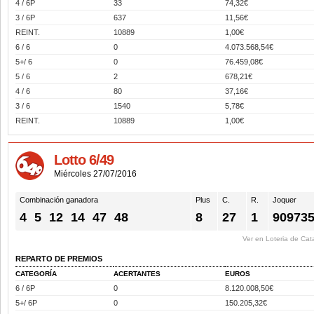
4 / 6P
33
74,32€
3 / 6P
637
11,56€
REINT.
10889
1,00€
6 / 6
0
4.073.568,54€
5+/ 6
0
76.459,08€
5 / 6
2
678,21€
4 / 6
80
37,16€
3 / 6
1540
5,78€
REINT.
10889
1,00€
Lotto 6/49
Miércoles 27/07/2016
Combinación ganadora
Plus
C.
R.
Joquer
4
5
12
14
47
48
8
27
1
90973
Ver en Loteria de Cat
REPARTO DE PREMIOS
CATEGORÍA
ACERTANTES
EUROS
6 / 6P
0
8.120.008,50€
5+/ 6P
0
150.205,32€