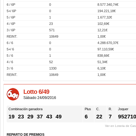
6 / 6P
0
8.577.340,74€
5+/ 6P
0
194.221,18€
5 / 6P
1
1.677,32€
4 / 6P
23
102,69€
3 / 6P
571
12,21€
REINT.
10649
1,00€
6 / 6
0
4.288.670,37€
5+/ 6
0
97.110,59€
5 / 6
1
838,66€
4 / 6
52
51,34€
3 / 6
1330
6,10€
REINT.
10649
1,00€
Lotto 6/49
Sábado 24/09/2016
Combinación ganadora
Plus
C.
R.
Joquer
19
23
29
37
43
49
6
22
7
95271
Ver en Loteria de Cat
REPARTO DE PREMIOS