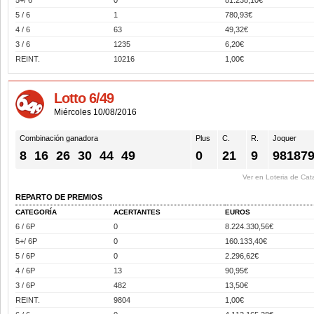
5+/ 6
0
81.238,10€
5 / 6
1
780,93€
4 / 6
63
49,32€
3 / 6
1235
6,20€
REINT.
10216
1,00€
Lotto 6/49
Miércoles 10/08/2016
Combinación ganadora
Plus
C.
R.
Joquer
8
16
26
30
44
49
0
21
9
98187
Ver en Loteria de Cat
REPARTO DE PREMIOS
CATEGORÍA
ACERTANTES
EUROS
6 / 6P
0
8.224.330,56€
5+/ 6P
0
160.133,40€
5 / 6P
0
2.296,62€
4 / 6P
13
90,95€
3 / 6P
482
13,50€
REINT.
9804
1,00€