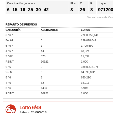
Combinación ganadora
Plus
C.
R.
Joquer
6
15
16
25
30
42
3
26
8
97120
Ver en Loteria de Cat
REPARTO DE PREMIOS
CATEGORÍA
ACERTANTES
EUROS
6 / 6P
0
7.900.756,14€
5+/ 6P
0
129.078,04€
5 / 6P
1
1.700,59€
4 / 6P
44
68,02€
3 / 6P
575
11,83€
REINT.
10921
1,00€
6 / 6
0
3.950.378,07€
5+/ 6
0
64.539,02€
5 / 6
1
850,29€
4 / 6
62
34,01€
3 / 6
1436
5,91€
REINT.
10921
1,00€
Lotto 6/49
Sábado 25/06/2016