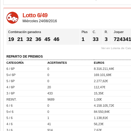
Lotto 6/49
Miércoles 24/08/2016
Combinación ganadora
Plus
C.
R.
Joquer
19
21
32
36
45
46
1
33
3
72434
Ver en Loteria de Cat
REPARTO DE PREMIOS
CATEGORÍA
ACERTANTES
EUROS
6 / 6P
0
8.316.211,44€
5+/ 6P
0
169.101,68€
5 / 6P
0
2.277,62€
4 / 6P
20
112,47€
3 / 6P
433
15,35€
REINT.
9689
1,00€
6 / 6
0
4.158.105,72€
5+/ 6
0
84.550,84€
5 / 6
1
1.138,81€
4 / 6
41
56,23€
3 / 6
914
7,67€