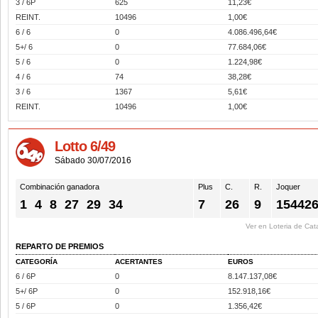
3 / 6P
625
11,23€
REINT.
10496
1,00€
6 / 6
0
4.086.496,64€
5+/ 6
0
77.684,06€
5 / 6
0
1.224,98€
4 / 6
74
38,28€
3 / 6
1367
5,61€
REINT.
10496
1,00€
Lotto 6/49
Sábado 30/07/2016
Combinación ganadora
Plus
C.
R.
Joquer
1
4
8
27
29
34
7
26
9
15442
Ver en Loteria de Cat
REPARTO DE PREMIOS
CATEGORÍA
ACERTANTES
EUROS
6 / 6P
0
8.147.137,08€
5+/ 6P
0
152.918,16€
5 / 6P
0
1.356,42€