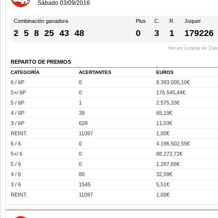
Sábado 03/09/2016
Combinación ganadora
Plus
C.
R.
Joquer
2
5
8
25
43
48
0
3
1
179226
Ver en Loteria de Cat
REPARTO DE PREMIOS
CATEGORÍA
ACERTANTES
EUROS
6 / 6P
0
8.393.005,10€
5+/ 6P
0
176.545,44€
5 / 6P
1
2.575,33€
4 / 6P
39
65,19€
3 / 6P
628
11,03€
REINT.
11097
1,00€
6 / 6
0
4.196.502,55€
5+/ 6
0
88.272,72€
5 / 6
0
1.287,66€
4 / 6
80
32,59€
3 / 6
1545
5,51€
REINT.
11097
1,00€