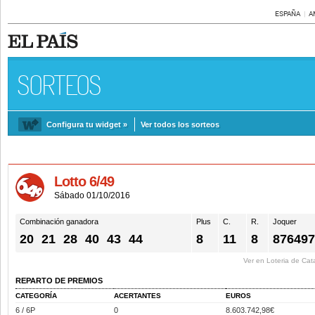
ESPAÑA
A
SORTEOS
Configura tu widget »
Ver todos los sorteos
Lotto 6/49
Sábado 01/10/2016
Combinación ganadora
Plus
C.
R.
Joquer
20
21
28
40
43
44
8
11
8
87649
Ver en Loteria de Cat
REPARTO DE PREMIOS
CATEGORÍA
ACERTANTES
EUROS
6 / 6P
0
8.603.742,98€