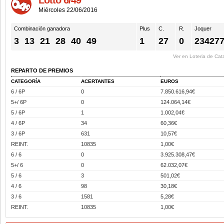
Lotto 6/49
Miércoles 22/06/2016
Combinación ganadora
Plus
C.
R.
Joquer
3
13
21
28
40
49
1
27
0
23427
Ver en Loteria de Cat
REPARTO DE PREMIOS
CATEGORÍA
ACERTANTES
EUROS
6 / 6P
0
7.850.616,94€
5+/ 6P
0
124.064,14€
5 / 6P
1
1.002,04€
4 / 6P
34
60,36€
3 / 6P
631
10,57€
REINT.
10835
1,00€
6 / 6
0
3.925.308,47€
5+/ 6
0
62.032,07€
5 / 6
3
501,02€
4 / 6
98
30,18€
3 / 6
1581
5,28€
REINT.
10835
1,00€