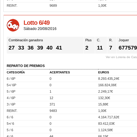
REINT.
9689
1,00€
Lotto 6/49
Sábado 20/08/2016
Combinación ganadora
Plus
C.
R.
Joquer
27
33
36
39
40
41
2
11
7
67757
Ver en Loteria de Cat
REPARTO DE PREMIOS
CATEGORÍA
ACERTANTES
EUROS
6 / 6P
0
8.293.435,24€
5+/ 6P
0
166.824,06€
5 / 6P
1
2.249,17€
4 / 6P
12
132,30€
3 / 6P
371
15,88€
REINT.
9483
1,00€
6 / 6
0
4.164.717,62€
5+/ 6
0
83.412,03€
5 / 6
0
1.124,58€
4 / 6
44
66,15€