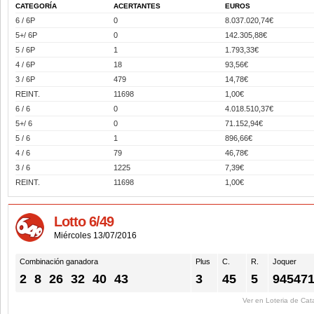
CATEGORÍA
ACERTANTES
EUROS
6 / 6P
0
8.037.020,74€
5+/ 6P
0
142.305,88€
5 / 6P
1
1.793,33€
4 / 6P
18
93,56€
3 / 6P
479
14,78€
REINT.
11698
1,00€
6 / 6
0
4.018.510,37€
5+/ 6
0
71.152,94€
5 / 6
1
896,66€
4 / 6
79
46,78€
3 / 6
1225
7,39€
REINT.
11698
1,00€
Lotto 6/49
Miércoles 13/07/2016
Combinación ganadora
Plus
C.
R.
Joquer
2
8
26
32
40
43
3
45
5
94547
Ver en Loteria de Cat