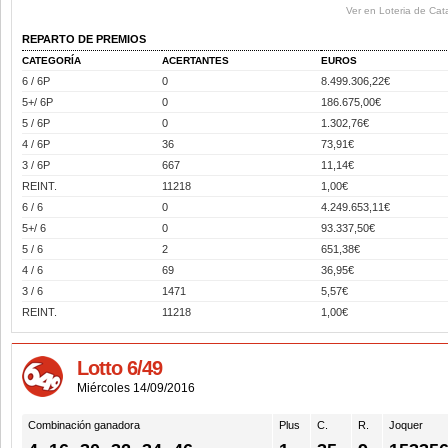
Ver en Loteria de Cat
REPARTO DE PREMIOS
CATEGORÍA
ACERTANTES
EUROS
6 / 6P
0
8.499.306,22€
5+/ 6P
0
186.675,00€
5 / 6P
0
1.302,76€
4 / 6P
36
73,91€
3 / 6P
667
11,14€
REINT.
11218
1,00€
6 / 6
0
4.249.653,11€
5+/ 6
0
93.337,50€
5 / 6
2
651,38€
4 / 6
69
36,95€
3 / 6
1471
5,57€
REINT.
11218
1,00€
Lotto 6/49
Miércoles 14/09/2016
Combinación ganadora
Plus
C.
R.
Joquer