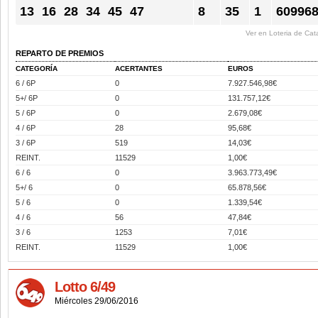
13
16
28
34
45
47
8
35
1
60996
Ver en Loteria de Cat
REPARTO DE PREMIOS
CATEGORÍA
ACERTANTES
EUROS
6 / 6P
0
7.927.546,98€
5+/ 6P
0
131.757,12€
5 / 6P
0
2.679,08€
4 / 6P
28
95,68€
3 / 6P
519
14,03€
REINT.
11529
1,00€
6 / 6
0
3.963.773,49€
5+/ 6
0
65.878,56€
5 / 6
0
1.339,54€
4 / 6
56
47,84€
3 / 6
1253
7,01€
REINT.
11529
1,00€
Lotto 6/49
Miércoles 29/06/2016