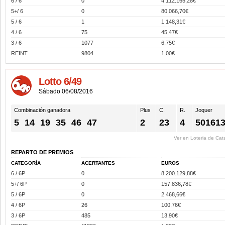
6 / 6
0
4.112.165,28€
5+/ 6
0
80.066,70€
5 / 6
1
1.148,31€
4 / 6
75
45,47€
3 / 6
1077
6,75€
REINT.
9804
1,00€
Lotto 6/49
Sábado 06/08/2016
Combinación ganadora
Plus
C.
R.
Joquer
5
14
19
35
46
47
2
23
4
50161
Ver en Loteria de Cat
REPARTO DE PREMIOS
CATEGORÍA
ACERTANTES
EUROS
6 / 6P
0
8.200.129,88€
5+/ 6P
0
157.836,78€
5 / 6P
0
2.468,66€
4 / 6P
26
100,76€
3 / 6P
485
13,90€