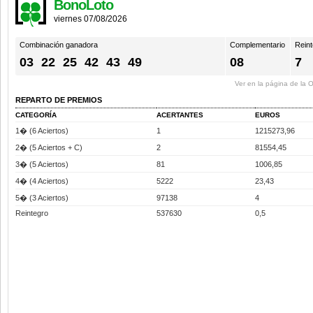
BonoLoto
viernes 07/08/2026
Combinación ganadora
Complementario
Reint
03
22
25
42
43
49
08
7
Ver en la página de la
REPARTO DE PREMIOS
CATEGORÍA
ACERTANTES
EUROS
1� (6 Aciertos)
1
1215273,96
2� (5 Aciertos + C)
2
81554,45
3� (5 Aciertos)
81
1006,85
4� (4 Aciertos)
5222
23,43
5� (3 Aciertos)
97138
4
Reintegro
537630
0,5