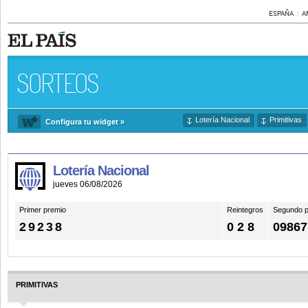
ESPAÑA
A
SORTEOS
Lotería Nacional
Primitivas
Configura tu widget »
Lotería Nacional
jueves 06/08/2026
Primer premio
Reintegros
Segundo p
29238
0 2 8
09867
PRIMITIVAS