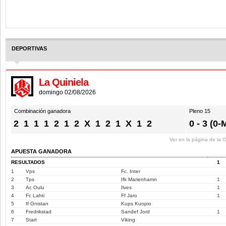
DEPORTIVAS
La Quiniela
domingo 02/08/2026
Combinación ganadora
Pleno 15
2
1
1
1
2
1
2
X
1
2
1
X
1
2
0 - 3 (0-
Ver en la página de la
APUESTA GANADORA
RESULTADOS
1
1
Vps
Fc. Inter
2
Tps
Ifk Marienhamn
1
3
Ac Oulu
Ilves
1
4
Fc Lahti
Ff Jaro
1
5
If Gnistan
Kups Kuopio
6
Fredrikstad
Sandef Jord
1
7
Start
Viking