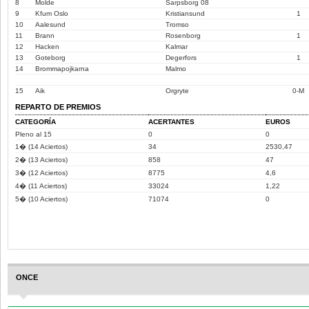
8
Molde
Sarpsborg 08
9
Kfum Oslo
Kristiansund
1
10
Aalesund
Tromso
11
Brann
Rosenborg
1
12
Hacken
Kalmar
13
Goteborg
Degerfors
1
14
Brommapojkarna
Malmo
15
Aik
Orgryte
0-M
REPARTO DE PREMIOS
CATEGORÍA
ACERTANTES
EUROS
Pleno al 15
0
0
1� (14 Aciertos)
34
2530,47
2� (13 Aciertos)
858
47
3� (12 Aciertos)
8775
4,6
4� (11 Aciertos)
33024
1,22
5� (10 Aciertos)
71074
0
ONCE