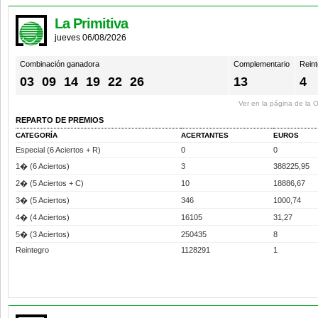
La Primitiva
jueves 06/08/2026
Combinación ganadora
Complementario
Reint
03
09
14
19
22
26
13
4
Ver en la página de la
REPARTO DE PREMIOS
CATEGORÍA
ACERTANTES
EUROS
Especial (6 Aciertos + R)
0
0
1� (6 Aciertos)
3
388225,95
2� (5 Aciertos + C)
10
18886,67
3� (5 Aciertos)
346
1000,74
4� (4 Aciertos)
16105
31,27
5� (3 Aciertos)
250435
8
Reintegro
1128291
1