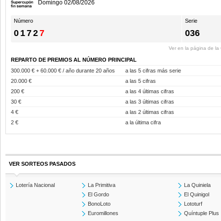
Domingo 02/08/2026
Número
Serie
0172
7
036
Ver en la página de l
REPARTO DE PREMIOS AL NÚMERO PRINCIPAL
300.000 € + 60.000 € / año durante 20 años
a las 5 cifras más serie
20.000 €
a las 5 cifras
200 €
a las 4 últimas cifras
30 €
a las 3 últimas cifras
4 €
a las 2 últimas cifras
2 €
a la última cifra
VER SORTEOS PASADOS
Lotería Nacional
La Primitiva
La Quiniela
El Gordo
El Quinigol
BonoLoto
Lototurf
Euromillones
Quíntuple Plus