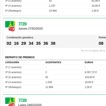
3ª (5 aciertos)
91
81,99 €
4ª (4 aciertos)
1.237
10,00 €
5ª (Reintegro)
10.966
1,00 €
7/39
Jueves 27/02/2020
Combinación ganadora
Reint
02
16
29
34
35
36
38
08
Ver en la página de l
REPARTO DE PREMIOS
CATEGORÍA
ACERTANTES
EUROS
1ª (7 aciertos)
-
-
2ª (6 aciertos)
2
6.307,72 €
3ª (5 aciertos)
81
103,83 €
4ª (4 aciertos)
1.228
10,00 €
5ª (Reintegro)
11.899
1,00 €
7/39
Lunes 24/02/2020