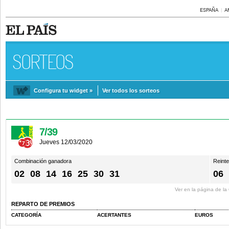
ESPAÑA
A
SORTEOS
Configura tu widget »
Ver todos los sorteos
7/39
Jueves 12/03/2020
Combinación ganadora
Reint
02
08
14
16
25
30
31
06
Ver en la página de l
REPARTO DE PREMIOS
CATEGORÍA
ACERTANTES
EUROS