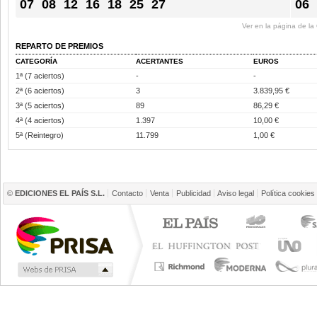
07
08
12
16
18
25
27
06
Ver en la página de l
REPARTO DE PREMIOS
CATEGORÍA
ACERTANTES
EUROS
1ª (7 aciertos)
-
-
2ª (6 aciertos)
3
3.839,95 €
3ª (5 aciertos)
89
86,29 €
4ª (4 aciertos)
1.397
10,00 €
5ª (Reintegro)
11.799
1,00 €
©
EDICIONES EL PAÍS S.L.
Contacto
Venta
Publicidad
Aviso legal
Política cookies