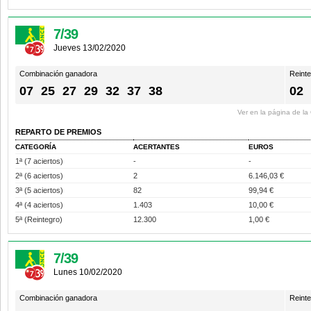
7/39
Jueves 13/02/2020
Combinación ganadora
Reint
07
25
27
29
32
37
38
02
Ver en la página de l
REPARTO DE PREMIOS
CATEGORÍA
ACERTANTES
EUROS
1ª (7 aciertos)
-
-
2ª (6 aciertos)
2
6.146,03 €
3ª (5 aciertos)
82
99,94 €
4ª (4 aciertos)
1.403
10,00 €
5ª (Reintegro)
12.300
1,00 €
7/39
Lunes 10/02/2020
Combinación ganadora
Reint