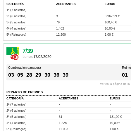
CATEGORÍA
ACERTANTES
EUROS
1ª (7 aciertos)
-
-
2ª (6 aciertos)
3
3.967,99 €
3ª (5 aciertos)
79
100,46 €
4ª (4 aciertos)
1.402
10,00 €
5ª (Reintegro)
12.200
1,00 €
7/39
Lunes 17/02/2020
Combinación ganadora
Reint
03
05
28
29
30
36
39
01
Ver en la página de l
REPARTO DE PREMIOS
CATEGORÍA
ACERTANTES
EUROS
1ª (7 aciertos)
-
-
2ª (6 aciertos)
-
-
3ª (5 aciertos)
61
131,09 €
4ª (4 aciertos)
1.228
10,00 €
5ª (Reintegro)
11.063
1,00 €