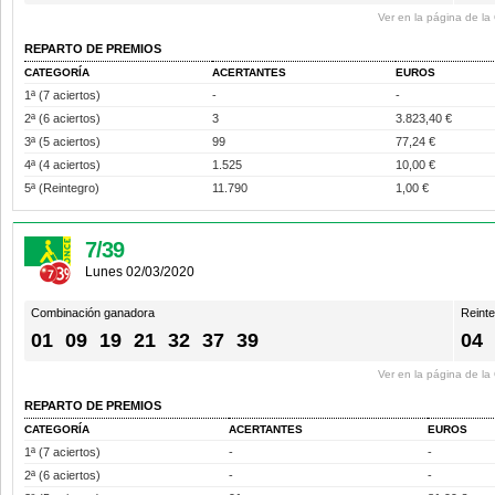
Ver en la página de l
REPARTO DE PREMIOS
CATEGORÍA
ACERTANTES
EUROS
1ª (7 aciertos)
-
-
2ª (6 aciertos)
3
3.823,40 €
3ª (5 aciertos)
99
77,24 €
4ª (4 aciertos)
1.525
10,00 €
5ª (Reintegro)
11.790
1,00 €
7/39
Lunes 02/03/2020
Combinación ganadora
Reint
01
09
19
21
32
37
39
04
Ver en la página de l
REPARTO DE PREMIOS
CATEGORÍA
ACERTANTES
EUROS
1ª (7 aciertos)
-
-
2ª (6 aciertos)
-
-