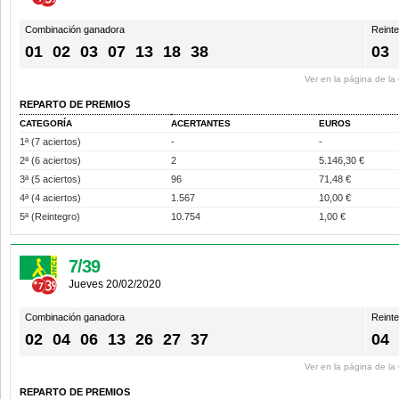
Combinación ganadora
Reint
01
02
03
07
13
18
38
03
Ver en la página de l
REPARTO DE PREMIOS
CATEGORÍA
ACERTANTES
EUROS
1ª (7 aciertos)
-
-
2ª (6 aciertos)
2
5.146,30 €
3ª (5 aciertos)
96
71,48 €
4ª (4 aciertos)
1.567
10,00 €
5ª (Reintegro)
10.754
1,00 €
7/39
Jueves 20/02/2020
Combinación ganadora
Reint
02
04
06
13
26
27
37
04
Ver en la página de l
REPARTO DE PREMIOS