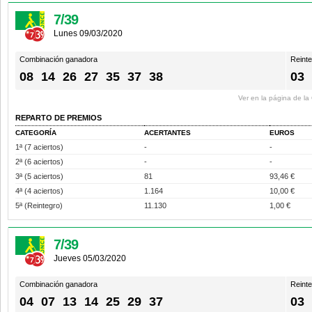
7/39
Lunes 09/03/2020
Combinación ganadora
Reint
08
14
26
27
35
37
38
03
Ver en la página de l
REPARTO DE PREMIOS
CATEGORÍA
ACERTANTES
EUROS
1ª (7 aciertos)
-
-
2ª (6 aciertos)
-
-
3ª (5 aciertos)
81
93,46 €
4ª (4 aciertos)
1.164
10,00 €
5ª (Reintegro)
11.130
1,00 €
7/39
Jueves 05/03/2020
Combinación ganadora
Reint
04
07
13
14
25
29
37
03